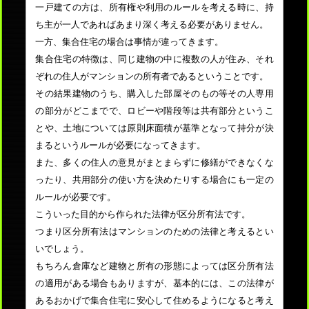
一戸建ての方は、所有権や利用のルールを考える時に、持
ち主が一人であればあまり深く考える必要がありません。
一方、集合住宅の場合は事情が違ってきます。
集合住宅の特徴は、同じ建物の中に複数の人が住み、それ
ぞれの住人がマンションの所有者であるということです。
その結果建物のうち、購入した部屋そのもの等その人専用
の部分がどこまでで、ロビーや階段等は共有部分というこ
とや、土地については原則床面積が基準となって持分が決
まるというルールが必要になってきます。
また、多くの住人の意見がまとまらずに修繕ができなくな
ったり、共用部分の使い方を決めたりする場合にも一定の
ルールが必要です。
こういった目的から作られた法律が区分所有法です。
つまり区分所有法はマンションのための法律と考えるとい
いでしょう。
もちろん倉庫など建物と所有の形態によっては区分所有法
の適用がある場合もありますが、基本的には、この法律が
あるおかげで集合住宅に安心して住めるようになると考え